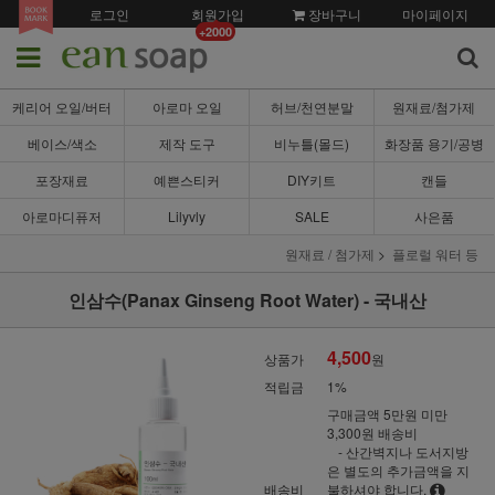
로그인
회원가입
장바구니
마이페이지
+2000
케리어 오일/버터
아로마 오일
허브/천연분말
원재료/첨가제
베이스/색소
제작 도구
비누틀(몰드)
화장품 용기/공병
포장재료
예쁜스티커
DIY키트
캔들
아로마디퓨저
Lilyvly
SALE
사은품
원재료 / 첨가제
플로럴 워터 등
인삼수(Panax Ginseng Root Water) - 국내산
4,500
상품가
원
적립금
1%
구매금액 5만원 미만
3,300원 배송비
- 산간벽지나 도서지방
은 별도의 추가금액을 지
배송비
불하셔야 합니다.