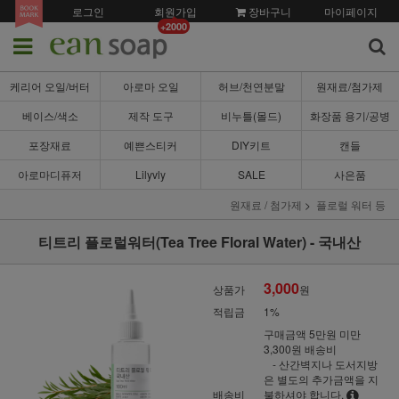
로그인
회원가입
장바구니
마이페이지
+2000
케리어 오일/버터
아로마 오일
허브/천연분말
원재료/첨가제
베이스/색소
제작 도구
비누틀(몰드)
화장품 용기/공병
포장재료
예쁜스티커
DIY키트
캔들
아로마디퓨저
Lilyvly
SALE
사은품
원재료 / 첨가제
플로럴 워터 등
티트리 플로럴워터(Tea Tree Floral Water) - 국내산
3,000
상품가
원
적립금
1%
구매금액 5만원 미만
3,300원 배송비
- 산간벽지나 도서지방
은 별도의 추가금액을 지
배송비
불하셔야 합니다.