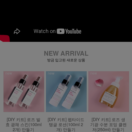
NEW ARRIVAL
방금 입고된 새로운 상품
new
new
new
[DIY 키트] 로즈 발
[DIY 키트] 펩타이드
[DIY 키트] 로즈 생
효 광채 스킨(100ml
탱글 로션(100ml 2
기광 수분 포밍 클렌
2개) 만들기
개) 만들기
저(250ml) 만들기