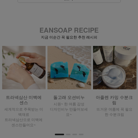
EANSOAP RECIPE
지금 이순간 꼭 필요한 추천 레시피
EGF 워터드롭에센
수박 마사지 비누
햇살 진정미스트
스
투명한 수박 과육을 담
햇빛 알러지에 수시로
바르자마자 물방울이~
은 시원한 여름 감성 MP
뿌려주세요~~
촉촉에센스~
비누