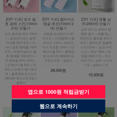
[DIY 키트] 로즈 발
[DIY 키트] 펩타이드
[DIY 키트] 멘톨 샴
효 광채 스킨(100ml
탱글 로션(100ml 2
푸(250ml) 만들기
2개) 만들기
개) 만들기
샴푸 베이스 230ml 빵
로즈 플로럴 워터 100m
네츄럴 로션베이스 90
빵한 펌프 + 멘톨 3g +
l + 갈락토미세스 발효
ml 2개 + 아세틸헥사 펩
페파민트 플로럴 워터 1
여과물 30ml 2개 + 비
타이드 10ml + 세라마
0ml + 페파민트 컴플렉
피다 발효 용해물 10ml
이드 리포좀 10ml + 1,2
스 E.O 5ml + 실크 아미
2개 + 락토바실러스 발
헥산디올 5ml + 블랙앤
노산 - 액상 10ml + 계
효 용해물 10ml 2개 +
핑크스티커 □80x60 퓨
량컵 30ml 1개 + 우드
D-판테놀 50% 10ml +
어로션 2장 + 설명서
스틱 1개 + 샴푸 스티커
1,2 헥산디올 5ml + 10
1개 + 설명서 1개
0ml 스프레이-원기둥 2
28,000원
개 + 블랙앤핑크스티커
15,500원
□80x60 퓨어스킨 2장 +
설명서
앱으로 1000원 적립금받기
34,500원
웹으로 계속하기