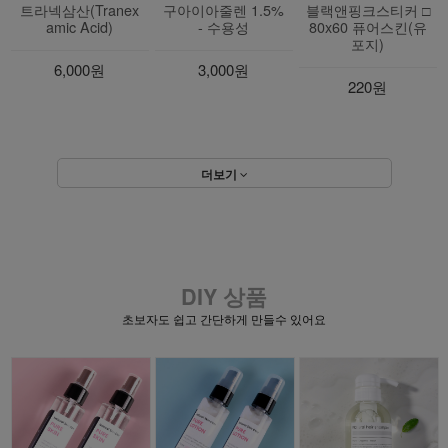
트라넥삼산(Tranex
구아이아줄렌 1.5%
블랙앤핑크스티커 □
amic Acid)
- 수용성
80x60 퓨어스킨(유
포지)
6,000원
3,000원
220원
더보기
DIY 상품
초보자도 쉽고 간단하게 만들수 있어요