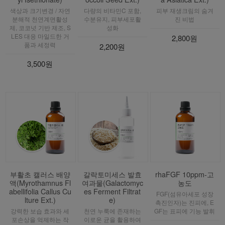
분해적 천연계면활성
수분유지, 피부세포활
진 비법
제, 코코넛 기반 제조, S
성화
LES 대응 마일드한 거
2,800원
품과 세정력
2,200원
3,500원
부활초 캘러스 배양
갈락토미세스 발효
rhaFGF 10ppm-고
액(Myrothamnus Fl
여과물(Galactomyc
농도
abellifolia Callus Cu
es Ferment Filtrat
FGF(섬유아세포 성장
lture Ext.)
e)
촉진인자)는 진피에, E
강력한 보습 효과와 세
천연 누룩에 존재하는
GF는 표피에 기능 발휘
포손상을 억제하는 작
이로운 균을 활용하여
용에 도움이 되는 부활
만든 발효 여과물
9,000원
초