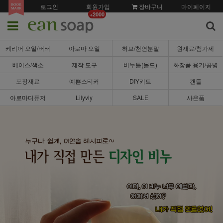
로그인
회원가입
장바구니
마이페이지
+2000
케리어 오일/버터
아로마 오일
허브/천연분말
원재료/첨가제
베이스/색소
제작 도구
비누틀(몰드)
화장품 용기/공병
포장재료
예쁜스티커
DIY키트
캔들
아로마디퓨저
Lilyvly
SALE
사은품