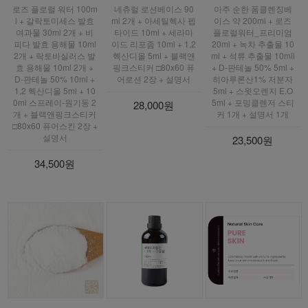
로즈 플로럴 워터 100m
네츄럴 로션베이스 90
아주 순한 폼클렌징베
l + 갈락토미세스 발효
ml 2개 + 아세틸헥사 펩
이스 약 200ml + 로즈
여과물 30ml 2개 + 비
타이드 10ml + 세라마
플로럴워터_프리미엄
피다 발효 용해물 10ml
이드 리포좀 10ml + 1,2
20ml + 녹차 추출물 10
2개 + 락토바실러스 발
헥산디올 5ml + 블랙앤
ml + 석류 추출물 10mll
효 용해물 10ml 2개 +
핑크스티커 □80x60 퓨
+ D-판테놀 50% 5ml +
D-판테놀 50% 10ml +
어로션 2장 + 설명서
히아루론산1% 저분자
1,2 헥산디올 5ml + 10
5ml + 스윗오렌지 E.O
0ml 스프레이-원기둥 2
5ml + 포밍클렌저 스티
28,000원
개 + 블랙앤핑크스티커
커 1개 + 설명서 1개
□80x60 퓨어스킨 2장 +
설명서
23,500원
34,500원
new
new
new