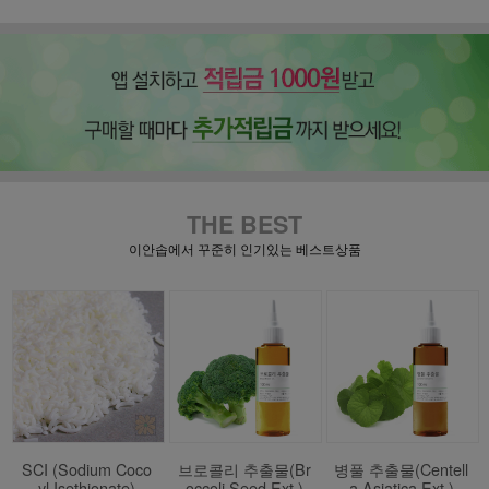
THE BEST
이안솝에서 꾸준히 인기있는 베스트상품
SCI (Sodium Coco
브로콜리 추출물(Br
병풀 추출물(Centell
yl Isethionate)
occoli Seed Ext.)
a Asiatica Ext.)
색상과 크기변경 / 자연
다량의 비타민C 포함,
피부 재생크림의 숨겨