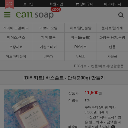
로그인
회원가입
장바구니
마이페이지
+2000
케리어 오일/버터
아로마 오일
허브/천연분말
원재료/첨가제
베이스/색소
제작 도구
비누틀(몰드)
화장품 용기/공병
포장재료
예쁜스티커
DIY키트
캔들
아로마디퓨저
Lilyvly
SALE
사은품
DIY키트
캔들/아로마/생활용품
[DIY 키트] 바스솔트 - 단색(200g) 만들기
11,500
상품가
원
적립금
1%
구매금액 5만원 미만
3,300원 배송비
- 산간벽지나 도서지방
은 별도의 추가금액을 지
배송비
불하셔야 합니다.