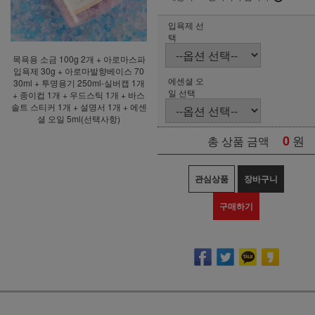
입욕제 선
택
목욕용 소금 100g 2개 + 아로마스파
입욕제 30g + 아로마발향베이스 70
에센셜 오
30ml + 투명용기 250ml-실버캡 1개
일 선택
+ 종이컵 1개 + 우드스틱 1개 + 바스
솔트 스티커 1개 + 설명서 1개 + 에센
셜 오일 5ml(선택사항)
0
원
총 상품 금액
관심상품
장바구니
구매하기