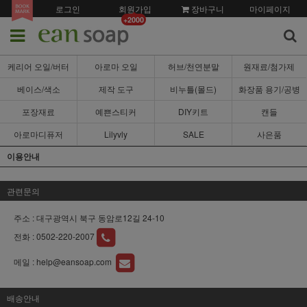
로그인
회원가입
장바구니
마이페이지
+2000
케리어 오일/버터
아로마 오일
허브/천연분말
원재료/첨가제
베이스/색소
제작 도구
비누틀(몰드)
화장품 용기/공병
포장재료
예쁜스티커
DIY키트
캔들
아로마디퓨저
Lilyvly
SALE
사은품
이용안내
관련문의
주소 : 대구광역시 북구 동암로12길 24-10
전화 :
0502-220-2007
메일 :
help@eansoap.com
배송안내