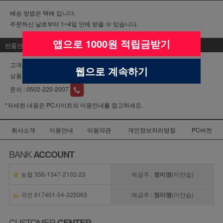
배송 방법은 택배 입니다.
주문하신 날로부터 1~4일 안에 받을 수 있습니다.
앱으로 1000원 적립금받기
반품안내
고객의 변심에 의한 교환 및 반품이면 배송비는
소비자부담
입니다.
웹으로 계속하기
상품의 이상에 의한 교환 및 반품이면 배송비는
판매자부담
입니다.
문의 :
0502-220-2007
*자세한 내용은 PC사이트의 이용안내를 참고하세요.
회사소개
이용안내
이용약관
개인정보처리방침
PC버전
BANK
ACCOUNT
농협 356-1347-2102-23
예금주 :
정미영
(이안솝)
국민 617401-04-325063
예금주 :
정미영
(이안솝)
CUSTOMER
CENTER