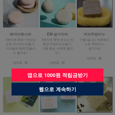
베이비워시바
EM 설거지바
커피주방비누
5분이면 뚝딱~ 약산성
5분이면 뚝딱 만드는 친
거품 잘나는 제로웨이
순한 아기비누만들기,
환경 주방비누만들기,
스트 주방비누,
아이들과 함께 만들어
거품 풍성, 세정력 좋아
설거지바
도 좋아요~
요~
난이도 : 중
난이도 : 하
난이도 : 하
앱으로 1000원 적립금받기
웹으로 계속하기