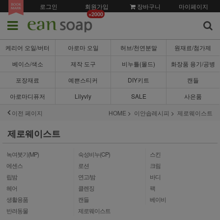
로그인
회원가입
장바구니
마이페이지
+2000
케리어 오일/버터
아로마 오일
허브/천연분말
원재료/첨가제
베이스/색소
제작 도구
비누틀(몰드)
화장품 용기/공병
포장재료
예쁜스티커
DIY키트
캔들
아로마디퓨저
Lilyvly
SALE
사은품
이전 페이지
HOME
이안솝레시피
제로웨이스트
제로웨이스트
녹여붓기(MP)
숙성비누(CP)
스킨
에센스
로션
크림
립밤
연고/밤
바디
헤어
클렌징
팩
생활용품
캔들
베이비
반려동물
제로웨이스트