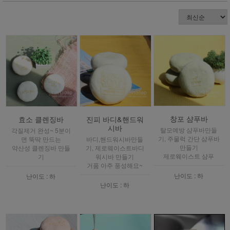
창포 샴푸바
효소 클렌징바
진피 바디&핸드워
시바
탈모예방 샴푸바만들
각질제거 완성~ 5분이
기, 주물럭 간단 샴푸바
면 뚝딱 만드는
바디,핸드워시바만들
만들기
약산성 클렌징바 만들
기, 제로웨이스트바디
제로웨이스트 샴푸
기
워시바 만들기
거품 아주 풍성해요~
난이도 : 하
난이도 : 하
난이도 : 하