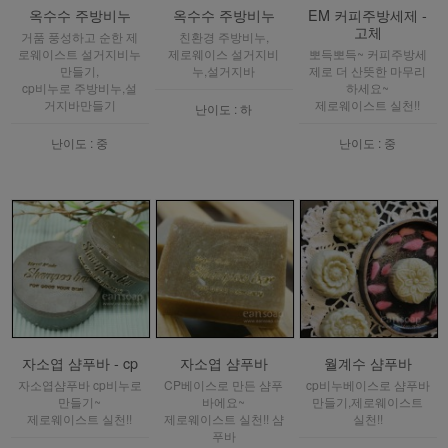
옥수수 주방비누
옥수수 주방비누
EM 커피주방세제 -
고체
거품 풍성하고 순한 제
친환경 주방비누,
로웨이스트 설거지비누
제로웨이스 설거지비
뽀득뽀득~ 커피주방세
만들기,
누,설거지바
제로 더 산뜻한 마무리
cp비누로 주방비누,설
하세요~
거지바만들기
제로웨이스트 실천!!
난이도 : 하
난이도 : 중
난이도 : 중
자소엽 샴푸바 - cp
자소엽 샴푸바
월계수 샴푸바
자소엽샴푸바 cp비누로
CP베이스로 만든 샴푸
cp비누베이스로 샴푸바
만들기~
바에요~
만들기,제로웨이스트
제로웨이스트 실천!!
제로웨이스트 실천!! 샴
실천!!
푸바