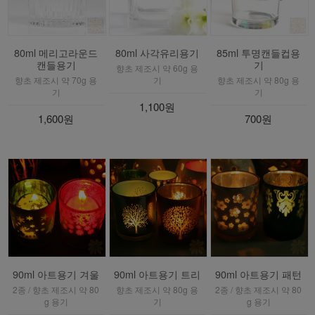
80ml 메리고라운드
80ml 사각유리용기
85ml 투명캔들컵용
캔들용기
기
향초 제조시 약 60g 용
향초 제조시 약 70g 용
기
향초 제조시 약 80g 용
기
기
1,100원
1,600원
700원
90ml 아트용기 겨울
90ml 아트용기 트리
90ml 아트용기 패턴
2종 / 향초 제조시 약 80
향초 제조시 약 80g 용
2종 / 향초 제조시 약 80
g 용기
기
g 용기