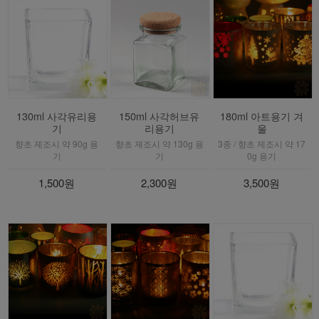
130ml 사각유리용
150ml 사각허브유
180ml 아트용기 겨
기
리용기
울
향초 제조시 약 90g 용
향초 제조시 약 130g 용
3종 / 향초 제조시 약 17
기
기
0g 용기
1,500원
2,300원
3,500원