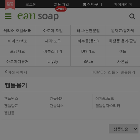
로그인
회원가입
장바구니
마이페이지
+2000
케리어 오일/버터
아로마 오일
허브/천연분말
원재료/첨가제
베이스/색소
제작 도구
비누틀(몰드)
화장품 용기/공병
포장재료
예쁜스티커
DIY키트
캔들
아로마디퓨저
Lilyvly
SALE
사은품
이전 페이지
HOME
캔들
캔들용기
캔들용기
캔들왁스
캔들용기
심지/탭/몰드
캔들향료
캔들색소
캔들상자/스티커
젤캔들