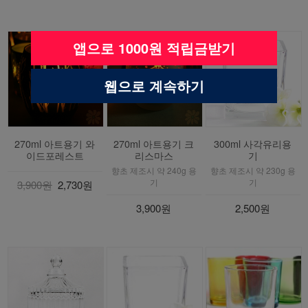
앱으로 1000원 적립금받기
웹으로 계속하기
270ml 아트용기 와
270ml 아트용기 크
300ml 사각유리용
이드포레스트
리스마스
기
향초 제조시 약 240g 용
향초 제조시 약 230g 용
기
기
3,900원
2,730원
3,900원
2,500원