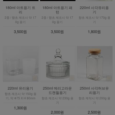
180ml 아트용기 트
180ml 아트용기 패
220ml 사각유리용
리
턴
기
2종 / 향초 제조시 약 17
2종 / 향초 제조시 약 17
향초 제조시 약 170g 용
0g 용기
0g 용기
기
3,500원
3,500원
1,800원
220ml 유리용기
250ml 메리고라운
250ml 사각허브유
드캔들용기
리용기
향초 제조시 약 150g 용
기, 약 Φ75 X H 80mm
향초 제조시 약 230g 용
향초 제작시 약 200g 용
기
기
1,300원
2,000원
2,500원