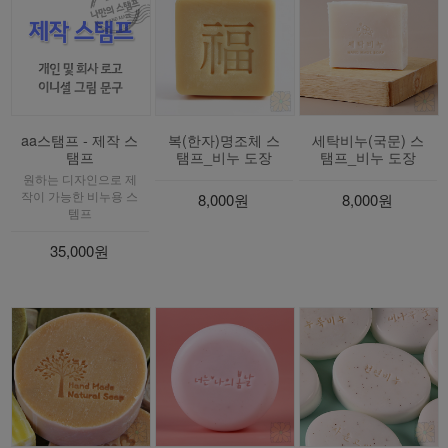
aa스탬프 - 제작 스
복(한자)명조체 스
세탁비누(국문) 스
탬프
탬프_비누 도장
탬프_비누 도장
원하는 디자인으로 제
작이 가능한 비누용 스
8,000원
8,000원
템프
35,000원