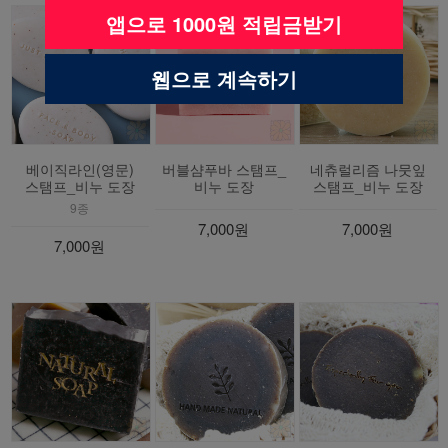
앱으로 1000원 적립금받기
웹으로 계속하기
베이직라인(영문)
버블샴푸바 스탬프_
네츄럴리즘 나뭇잎
스탬프_비누 도장
비누 도장
스탬프_비누 도장
9종
7,000원
7,000원
7,000원