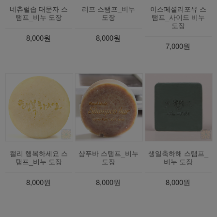
네츄럴솝 대문자 스
리프 스탬프_비누
이스페셜리포유 스
탬프_비누 도장
도장
탬프_사이드 비누
도장
8,000원
8,000원
7,000원
캘리 행복하세요 스
샴푸바 스탬프_비누
생일축하해 스탬프_
탬프_비누 도장
도장
비누 도장
8,000원
8,000원
8,000원