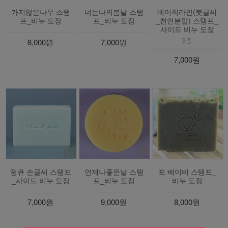
가지많은나무 스탬
너는나의봄날 스탬
베이직라인(붓글씨
프_비누 도장
프_비누 도장
_천연분말) 스탬프_
사이드 비누 도장
9종
8,000원
7,000원
7,000원
땡큐 손글씨 스탬프
언제나좋은날 스탬
포 베이비 스탬프_
_사이드 비누 도장
프_비누 도장
비누 도장
7,000원
9,000원
8,000원