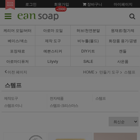
로그인
회원가입
장바구니
마이페이지
+2000
케리어 오일/버터
아로마 오일
허브/천연분말
원재료/첨가제
베이스/색소
제작 도구
비누틀(몰드)
화장품 용기/공병
포장재료
예쁜스티커
DIY키트
캔들
아로마디퓨저
Lilyvly
SALE
사은품
이전 페이지
HOME
만들기 도구
스템프
스템프
제작도구
전자제품
스템프
스템프-미니
스템프-크리스마스